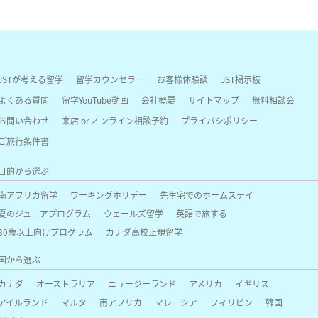
JSTが考える留学
留学カウンセラー
お客様体験談
JST掲示板
よくある質問
留学YouTube動画
会社概要
サイトマップ
無料相談会
お問い合わせ
来店 or オンライン相談予約
プライバシポリシー
ご旅行条件書
目的から選ぶ
南アフリカ留学
ワーキングホリデー
先生宅でのホームステイ
夏のジュニアプログラム
ウェールズ留学
英語で旅する
30歳以上向けプログラム
カナダ高校正規留学
国から選ぶ
カナダ
オーストラリア
ニュージーランド
アメリカ
イギリス
アイルランド
マルタ
南アフリカ
マレーシア
フィリピン
韓国