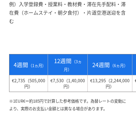
例）入学登録費・授業料・教材費・滞在先手配料・滞
在費（ホームステイ・朝夕食付）・片道空港送迎を含
む
12週間
（3ヵ
4週間
24週間
（1
ヵ月)
（6ヵ月）
月）
€2,735（505,000
€7,530（1,40,000
€13,295（2,244,000
円）
円）
円）
※1EUR€＝約185円で計算した参考価格です。為替レートの変動に
より、実際のお支払い金額とは異なる場合があります。