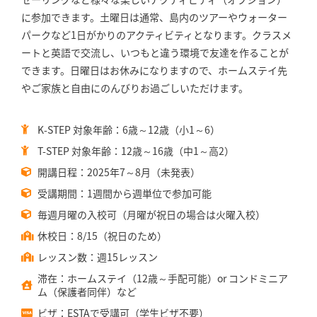
に参加できます。土曜日は通常、島内のツアーやウォーター
パークなど1日がかりのアクティビティとなります。クラスメ
ートと英語で交流し、いつもと違う環境で友達を作ることが
できます。日曜日はお休みになりますので、ホームステイ先
やご家族と自由にのんびりお過ごしいただけます。
K-STEP 対象年齢：6歳～12歳（小1～6）
T-STEP 対象年齢：12歳～16歳（中1～高2）
開講日程：2025年7～8月（未発表）
受講期間：1週間から週単位で参加可能
毎週月曜の入校可（月曜が祝日の場合は火曜入校）
休校日：8/15（祝日のため）
レッスン数：週15レッスン
滞在：ホームステイ（12歳～手配可能）or コンドミニア
ム（保護者同伴）など
ビザ：ESTAで受講可（学生ビザ不要）