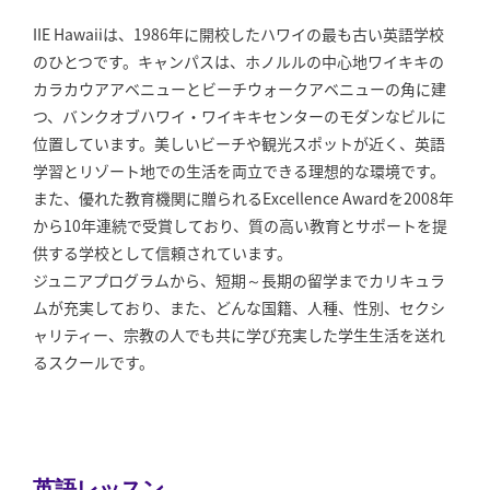
IIE Hawaiiは、1986年に開校したハワイの最も古い英語学校
のひとつです。キャンパスは、ホノルルの中心地ワイキキの
カラカウアアベニューとビーチウォークアベニューの角に建
つ、バンクオブハワイ・ワイキキセンターのモダンなビルに
位置しています。美しいビーチや観光スポットが近く、英語
学習とリゾート地での生活を両立できる理想的な環境です。
また、優れた教育機関に贈られるExcellence Awardを2008年
から10年連続で受賞しており、質の高い教育とサポートを提
供する学校として信頼されています。
ジュニアプログラムから、短期～長期の留学までカリキュラ
ムが充実しており、また、どんな国籍、人種、性別、セクシ
ャリティー、宗教の人でも共に学び充実した学生生活を送れ
るスクールです。
英語レッスン