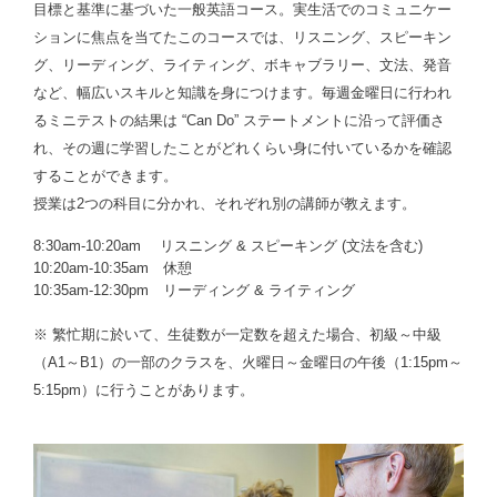
目標と基準に基づいた一般英語コース。実生活でのコミュニケー
ションに焦点を当てたこのコースでは、リスニング、スピーキン
グ、リーディング、ライティング、ボキャブラリー、文法、発音
など、幅広いスキルと知識を身につけます。毎週金曜日に行われ
るミニテストの結果は “Can Do” ステートメントに沿って評価さ
れ、その週に学習したことがどれくらい身に付いているかを確認
することができます。
授業は2つの科目に分かれ、それぞれ別の講師が教えます。
8:30am-10:20am リスニング & スピーキング (文法を含む)
10:20am-10:35am 休憩
10:35am-12:30pm リーディング & ライティング
※ 繁忙期に於いて、生徒数が一定数を超えた場合、初級～中級
（A1～B1）の一部のクラスを、
火曜日～金曜日の午後（1:15pm～
5:15pm）
に行うことがあります。