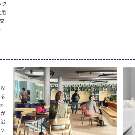
ック
共用
交
あ
ま
世界
する
ォ
ドが
川沿
やク