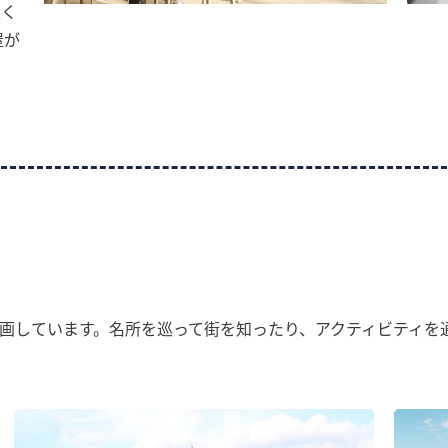
近く
屋が
に
で
画しています。名所を巡って街を知ったり、アクティビティを