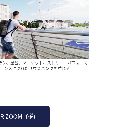
なトピックを扱った講義を聴きに行き、世界情勢
ロンドンの文化を探
を学ぶ
バラマ
R ZOOM 予約