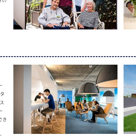
きの
ー
スタ
ス
ー
でき