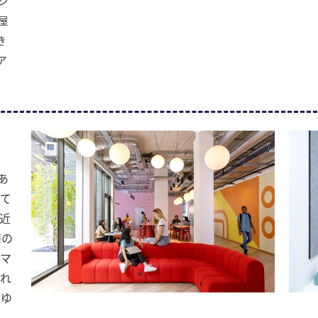
シ
屋
き
ア
あ
れて
近
籍の
ネマ
され
、ゆ