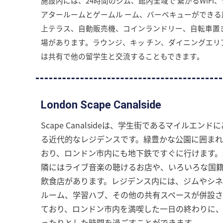
施設内には、24時間のジム、館内全域で 繋がるWiFi、
アタールームとゲームル ーム、バーベキューができる
上テラス、自動販売機、コインランドリー、自転車置
場があります。ラウンジ、キッ チン、ダイニングエリ
は共有で他の留学生と交流することもできます。
London Scape Canalside
Scape Canalsideは、学生街であるマイルエンドに
る近代的なレジデンスです。緑豊かな公園に囲ま
おり、ロンドン市内にも地下鉄ですぐに行けます。
隣にはライブ音楽の聴けるお店や、いろいろな国
飲食店があります。レジデンス内には、ジムやシ
ルーム、学習ハブ、その他の共有スペースが併設
ており、ロンドン市内を満喫した一日の終わりに
ったりとした時間を過ごすことができます。