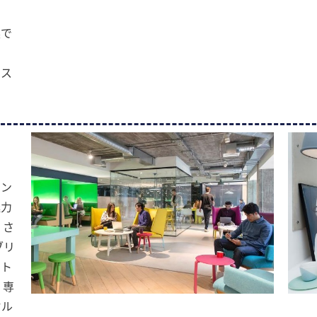
喫で
スス
ェン
魅力
くさ
ブリ
ント
、専
オル