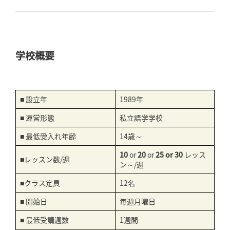
学校概要
■ 設立年
1989年
■ 運営形態
私立語学学校
■ 最低受入れ年齢
14歳～
10
or
20
or
25 or 30
レッス
■レッスン数/週
ン～/週
■クラス定員
12名
■ 開始日
毎週月曜日
■ 最低受講週数
1週間