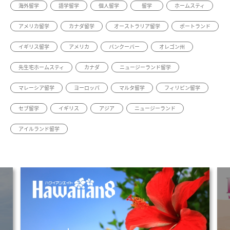
海外留学
語学留学
個人留学
留学
ホームスティ
アメリカ留学
カナダ留学
オーストラリア留学
ポートランド
イギリス留学
アメリカ
バンクーバー
オレゴン州
先生宅ホームスティ
カナダ
ニュージーランド留学
マレーシア留学
ヨーロッパ
マルタ留学
フィリピン留学
セブ留学
イギリス
アジア
ニュージーランド
アイルランド留学