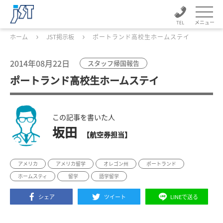
メニュー
ホーム
JST掲示板
ポートランド高校生ホームステイ
2014年08月22日
スタッフ帰国報告
ポートランド高校生ホームステイ
この記事を書いた人
坂田
【航空券担当】
アメリカ
アメリカ留学
オレゴン州
ポートランド
ホームスティ
留学
語学留学
シェア
ツイート
LINEで送る