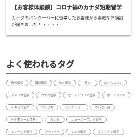
【お客様体験談】コロナ禍のカナダ短期留学
カナダのバンクーバーに留学したお客様から素敵な体験談
が届きました！ ・・・・
よく使われるタグ
海外留学
語学留学
個人留学
留学
ホームスティ
アメリカ留学
カナダ留学
オーストラリア留学
ポートランド
イギリス留学
アメリカ
バンクーバー
オレゴン州
先生宅ホームスティ
カナダ
ニュージーランド留学
マレーシア留学
ヨーロッパ
マルタ留学
フィリピン留学