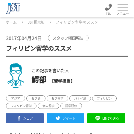
メニュー
ホーム
JST掲示板
フィリピン留学のススメ
2017年04月24日
スタッフ帰国報告
フィリピン留学のススメ
この記事を書いた人
鰐部
【留学担当】
アジア
セブ島
セブ留学
パナイ島
フィリピン
フィリピン留学
個人留学
語学研修
シェア
ツイート
LINEで送る