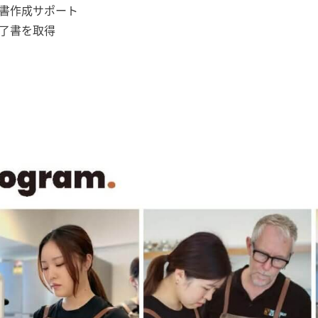
歴書作成サポート
修了書を取得
）