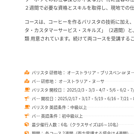
２週間で必要な資格とスキルを取得し、現地での
コースは、コーヒーを作るバリスタの技術に加え、
タ・カスタマーサービス・スキルズ」（2週間）と、
類 用意されています。続けて両コースを受講する
バリスタ 研修地： オーストラリア・ブリスベン or ヌ
バー 研修地： オーストラリア・ヌーサ
バリスタ 開校日： 2025/2/3・3/3・4/7・5/6・6/2・7/
バー 開校日：2025/2/17・3/17・5/19・6/16・7/21・8
バリスタ 英語条件：中級以上
バー 英語条件：初中級以上
最少催行人数：6名（クラスサイズは6～10名）
期間： 各コース 2週間（両方受講する場合は 4週間）