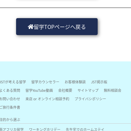
留学TOPページへ戻る
JSTが考える留学
留学カウンセラー
お客様体験談
JST掲示板
よくある質問
留学YouTube動画
会社概要
サイトマップ
無料相談会
お問い合わせ
来店 or オンライン相談予約
プライバシポリシー
ご旅行条件書
目的から選ぶ
南アフリカ留学
ワーキングホリデー
先生宅でのホームステイ