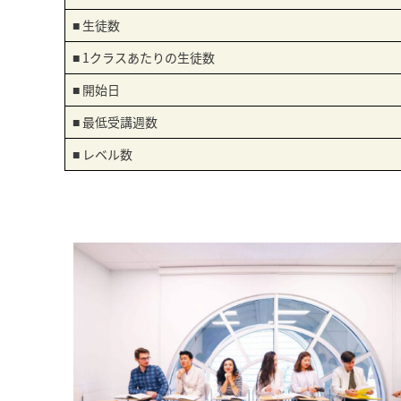
■ 生徒数
■ 1クラスあたりの生徒数
■ 開始日
■ 最低受講週数
■ レベル数