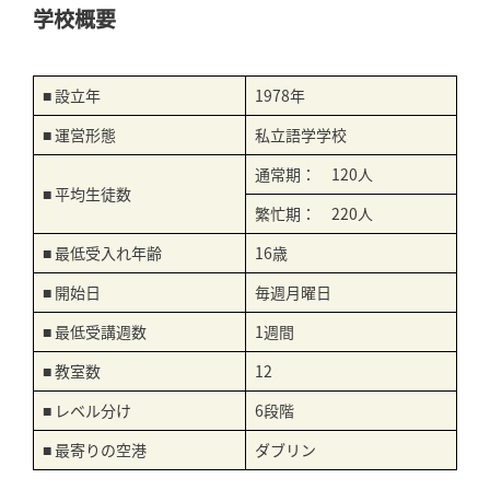
学校概要
■ 設立年
1978年
■ 運営形態
私立語学学校
通常期： 120人
■ 平均生徒数
繁忙期： 220人
■ 最低受入れ年齢
16歳
■ 開始日
毎週月曜日
■ 最低受講週数
1週間
■ 教室数
12
■ レベル分け
6段階
■ 最寄りの空港
ダブリン