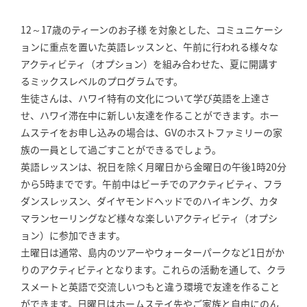
12～17歳のティーンのお子様 を対象とした、コミュニケーシ
ョンに重点を置いた英語レッスンと、午前に行われる様々な
アクティビティ（オプション）を組み合わせた、夏に開講す
るミックスレベルのプログラムです。
生徒さんは、ハワイ特有の文化について学び英語を上達さ
せ、ハワイ滞在中に新しい友達を作ることができます。ホー
ムステイをお申し込みの場合は、GVのホストファミリーの家
族の一員として過ごすことができるでしょう。
英語レッスンは、祝日を除く月曜日から金曜日の午後1時20分
から5時までです。午前中はビーチでのアクティビティ、フラ
ダンスレッスン、ダイヤモンドヘッドでのハイキング、カタ
マランセーリングなど様々な楽しいアクティビティ（オプシ
ョン）に参加できます。
土曜日は通常、島内のツアーやウォーターパークなど1日がか
りのアクティビティとなります。これらの活動を通して、クラ
スメートと英語で交流しいつもと違う環境で友達を作ること
ができます。日曜日はホームステイ先やご家族と自由にのん