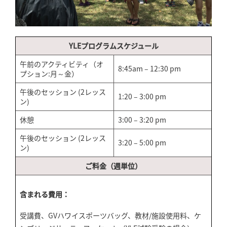
YLEプログラムスケジュール
午前のアクティビティ（オ
8:45am – 12:30 pm
プション:月～金）
午後のセッション (2レッス
1:20 – 3:00 pm
ン)
休憩
3:00 – 3:20 pm
午後のセッション (2レッス
3:20 – 5:00 pm
ン)
ご料金（週単位）
含まれる費用：
受講費、GVハワイスポーツバッグ、教材/施設使用料、ケ