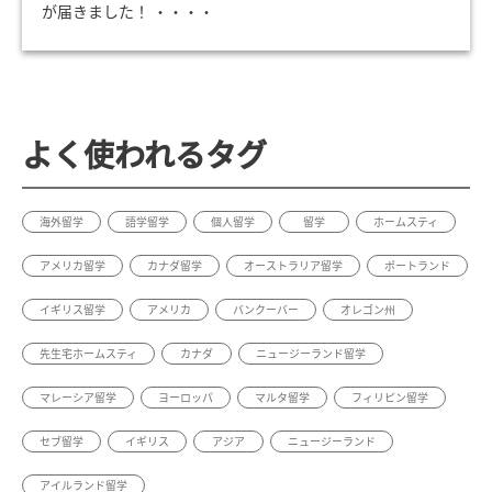
が届きました！ ・・・・
よく使われるタグ
海外留学
語学留学
個人留学
留学
ホームスティ
アメリカ留学
カナダ留学
オーストラリア留学
ポートランド
イギリス留学
アメリカ
バンクーバー
オレゴン州
先生宅ホームスティ
カナダ
ニュージーランド留学
マレーシア留学
ヨーロッパ
マルタ留学
フィリピン留学
セブ留学
イギリス
アジア
ニュージーランド
アイルランド留学