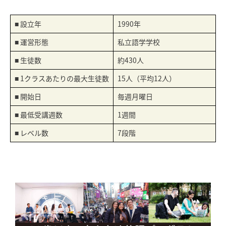
■ 設立年
1990年
■ 運営形態
私立語学学校
■ 生徒数
約430人
■ 1クラスあたりの最大生徒数
15人（平均12人）
■ 開始日
毎週月曜日
■ 最低受講週数
1週間
■ レベル数
7段階