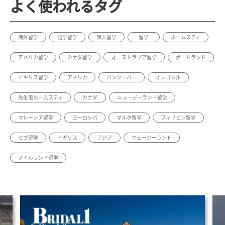
よく使われるタグ
海外留学
語学留学
個人留学
留学
ホームスティ
アメリカ留学
カナダ留学
オーストラリア留学
ポートランド
イギリス留学
アメリカ
バンクーバー
オレゴン州
先生宅ホームスティ
カナダ
ニュージーランド留学
マレーシア留学
ヨーロッパ
マルタ留学
フィリピン留学
セブ留学
イギリス
アジア
ニュージーランド
アイルランド留学