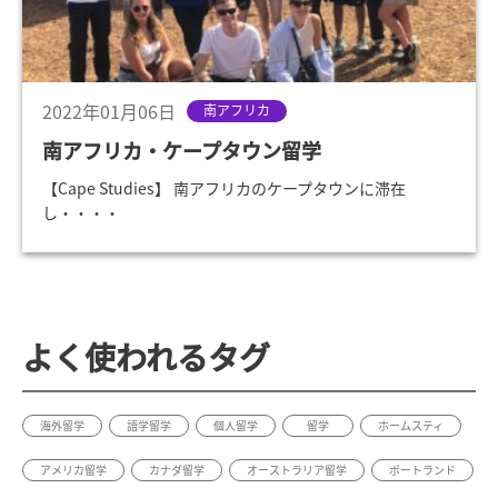
2022年01月06日
南アフリカ
南アフリカ・ケープタウン留学
【Cape Studies】 南アフリカのケープタウンに滞在
し・・・・
よく使われるタグ
海外留学
語学留学
個人留学
留学
ホームスティ
アメリカ留学
カナダ留学
オーストラリア留学
ポートランド