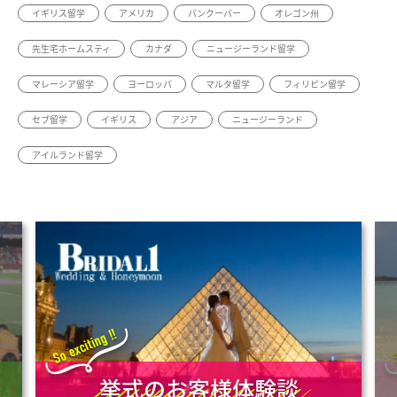
イギリス留学
アメリカ
バンクーバー
オレゴン州
先生宅ホームスティ
カナダ
ニュージーランド留学
マレーシア留学
ヨーロッパ
マルタ留学
フィリピン留学
セブ留学
イギリス
アジア
ニュージーランド
アイルランド留学
挙式のお客様体験談