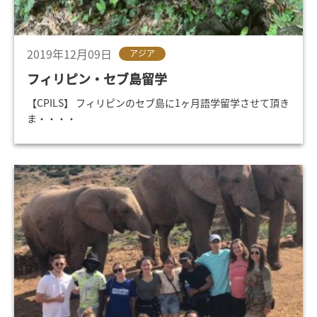
2019年12月09日
アジア
フィリピン・セブ島留学
【CPILS】 フィリピンのセブ島に1ヶ月語学留学させて頂き
ま・・・・